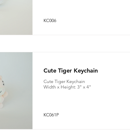
KC006
Cute Tiger Keychain
Cute Tiger Keychain
Width x Height: 3" x 4"
KC061P