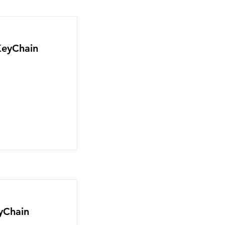
KeyChain
yChain